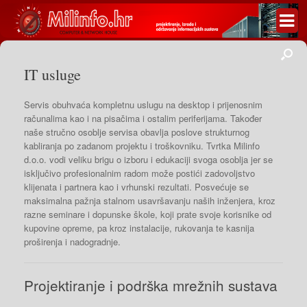
IT usluge
Servis obuhvaća kompletnu uslugu na desktop i prijenosnim
računalima kao i na pisačima i ostalim periferijama. Također
naše stručno osoblje servisa obavlja poslove strukturnog
kabliranja po zadanom projektu i troškovniku. Tvrtka Milinfo
d.o.o. vodi veliku brigu o izboru i edukaciji svoga osoblja jer se
isključivo profesionalnim radom može postići zadovoljstvo
klijenata i partnera kao i vrhunski rezultati. Posvećuje se
maksimalna pažnja stalnom usavršavanju naših inženjera, kroz
razne seminare i dopunske škole, koji prate svoje korisnike od
kupovine opreme, pa kroz instalacije, rukovanja te kasnija
proširenja i nadogradnje.
Projektiranje i podrška mrežnih sustava