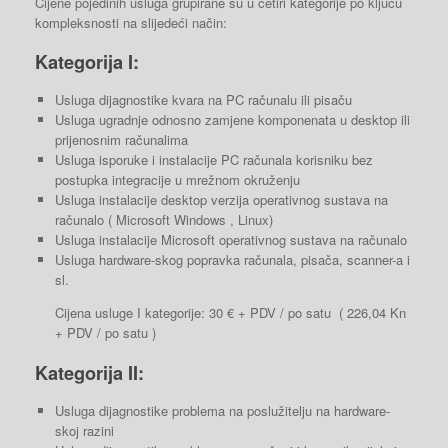
Cijene pojedinih usluga grupirane su u četiri kategorije po ključu
kompleksnosti na slijedeći način:
Kategorija I:
Usluga dijagnostike kvara na PC računalu ili pisaču
Usluga ugradnje odnosno zamjene komponenata u desktop ili
prijenosnim računalima
Usluga isporuke i instalacije PC računala korisniku bez
postupka integracije u mrežnom okruženju
Usluga instalacije desktop verzija operativnog sustava na
računalo ( Microsoft Windows , Linux)
Usluga instalacije Microsoft operativnog sustava na računalo
Usluga hardware-skog popravka računala, pisača, scanner-a i
sl.
Cijena usluge I kategorije: 30 € + PDV / po satu ( 226,04 Kn
+ PDV / po satu )
Kategorija II:
Usluga dijagnostike problema na poslužitelju na hardware-
skoj razini