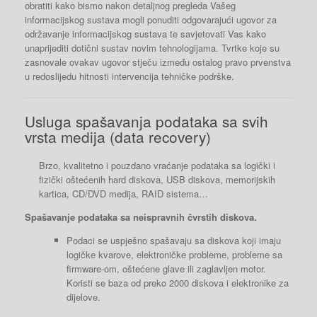
obratiti kako bismo nakon detaljnog pregleda Vašeg
informacijskog sustava mogli ponuditi odgovarajući ugovor za
održavanje informacijskog sustava te savjetovati Vas kako
unaprijediti dotični sustav novim tehnologijama. Tvrtke koje su
zasnovale ovakav ugovor stječu između ostalog pravo prvenstva
u redoslijedu hitnosti intervencija tehničke podrške.
Usluga spašavanja podataka sa svih
vrsta medija (data recovery)
Brzo, kvalitetno i pouzdano vraćanje podataka sa logički i
fizički oštećenih hard diskova, USB diskova, memorijskih
kartica, CD/DVD medija, RAID sistema…
Spašavanje podataka sa neispravnih čvrstih diskova.
Podaci se uspješno spašavaju sa diskova koji imaju
logičke kvarove, elektroničke probleme, probleme sa
firmware-om, oštećene glave ili zaglavljen motor.
Koristi se baza od preko 2000 diskova i elektronike za
dijelove.