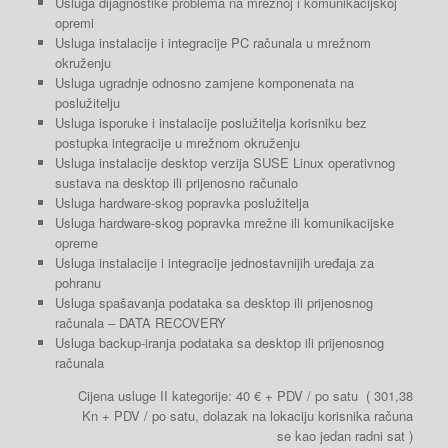
Usluga dijagnostike problema na mrežnoj i komunikacijskoj
opremi
Usluga instalacije i integracije PC računala u mrežnom
okruženju
Usluga ugradnje odnosno zamjene komponenata na
poslužitelju
Usluga isporuke i instalacije poslužitelja korisniku bez
postupka integracije u mrežnom okruženju
Usluga instalacije desktop verzija SUSE Linux operativnog
sustava na desktop ili prijenosno računalo
Usluga hardware-skog popravka poslužitelja
Usluga hardware-skog popravka mrežne ili komunikacijske
opreme
Usluga instalacije i integracije jednostavnijih uređaja za
pohranu
Usluga spašavanja podataka sa desktop ili prijenosnog
računala – DATA RECOVERY
Usluga backup-iranja podataka sa desktop ili prijenosnog
računala
Cijena usluge II kategorije: 40 € + PDV / po satu ( 301,38
Kn + PDV / po satu, dolazak na lokaciju korisnika računa
se kao jedan radni sat )