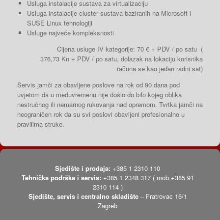
Usluga instalacije sustava za virtualizaciju
Usluga instalacije cluster sustava baziranih na Microsoft i
SUSE Linux tehnologiji
Usluge najveće kompleksnosti
Cijena usluge IV kategorije: 70 € + PDV / po satu (
376,73 Kn + PDV / po satu, dolazak na lokaciju korisnika
računa se kao jedan radni sat)
Servis jamči za obavljene poslove na rok od 90 dana pod
uvjetom da u međuvremenu nije došlo do bilo kojeg oblika
nestručnog ili nemarnog rukovanja nad opremom. Tvrtka jamči na
neograničen rok da su svi poslovi obavljeni profesionalno u
pravilima struke.
Sjedište i prodaja:
+385 1 2310 110
Tehnička podrška i servis:
+385 1 2348 317 ( mob.+385 91
2310 114 )
Sjedište, servis i centralno skladište
– Fratrovac 16/1
Zagreb