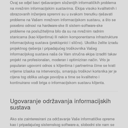
Ovaj se odjel bavi rješavanjem složenijih informatičkih problema
na mrežnim informacijskim sustavima. Ekipa visoko kvalitetnih i
obrazovanih inženjera spremni su u svakom trenutku rješavati
probleme na Vašem mrežnom informacijskom sustavu, a što se
posebno odnosi na hardware-ske ili sistem-software-ske
probleme na poslužiteljima bilo da su na mrežnim radnim
stanicama (kao klijentima) ili nekim komponentama infrastrukture
informacijskog sustava (preklopnici i slično). Ukoliko želite izradu
projektnog rješenja i pripadajućeg troškovnika Vašeg
informacijskog sustava naša će Vam stručna ekipa izraditi takav
projekt na profesionalan, moderan i optimiziran način. Vrlo je
popularan ugovorni odnos s klijentima i partnerima čime se krati
vrijeme izlaska na intervenciju, smanjuju troškovi korisnika jer je
cijena tog oblika usluge povoljna a time se kvalitetno i
kontinuirano vodi briga o informacijskom sustavu klijenta.
Ugovaranje održavanja informacijskih
sustava
Ako ste zainteresirani za održavanje Vaše informatičke opreme
kao i pripadajućeg sistemskog software-a, slobodni ste nam se