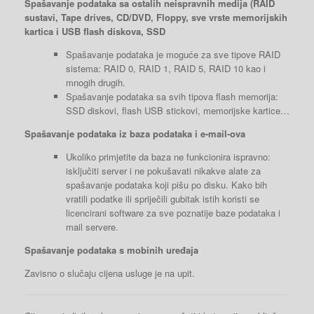
Spašavanje podataka sa ostalih neispravnih medija (RAID
sustavi, Tape drives, CD/DVD, Floppy, sve vrste memorijskih
kartica i USB flash diskova, SSD
Spašavanje podataka je moguće za sve tipove RAID
sistema: RAID 0, RAID 1, RAID 5, RAID 10 kao i
mnogih drugih.
Spašavanje podataka sa svih tipova flash memorija:
SSD diskovi, flash USB stickovi, memorijske kartice…
Spašavanje podataka iz baza podataka i e-mail-ova
Ukoliko primjetite da baza ne funkcionira ispravno:
isključiti server i ne pokušavati nikakve alate za
spašavanje podataka koji pišu po disku. Kako bih
vratili podatke ili spriječili gubitak istih koristi se
licencirani software za sve poznatije baze podataka i
mail servere.
Spašavanje podataka s mobinih uređaja
Zavisno o slučaju cijena usluge je na upit.